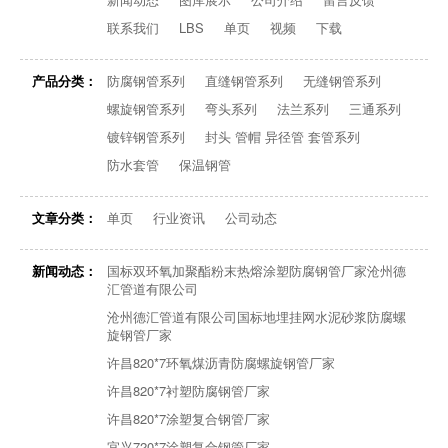
联系我们
LBS
单页
视频
下载
产品分类：
防腐钢管系列
直缝钢管系列
无缝钢管系列
螺旋钢管系列
弯头系列
法兰系列
三通系列
镀锌钢管系列
封头 管帽 异径管 套管系列
防水套管
保温钢管
文章分类：
单页
行业资讯
公司动态
新闻动态：
国标双环氧加聚酯粉末热熔涂塑防腐钢管厂家沧州德
汇管道有限公司
沧州德汇管道有限公司国标地埋挂网水泥砂浆防腐螺
旋钢管厂家
许昌820*7环氧煤沥青防腐螺旋钢管厂家
许昌820*7衬塑防腐钢管厂家
许昌820*7涂塑复合钢管厂家
宜兴720*7涂塑复合钢管厂家