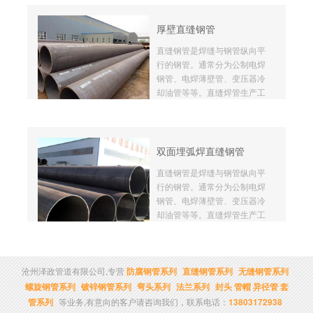
度一般比直缝焊管高，能用较
窄的坯料生产管径较大的焊
厚壁直缝钢管
管，还可以用同样宽度的坯料
直缝钢管是焊缝与钢管纵向平
生产管径不同的焊管。但是与
行的钢管。通常分为公制电焊
相同长度的直缝管相比，焊缝
钢管、电焊薄壁管、变压器冷
长度增加30~100%，而且生
却油管等等。直缝焊管生产工
产速度较低。
艺简单，生产效率高，成本
低，发展较快。螺旋焊管的强
度一般比直缝焊管高，能用较
窄的坯料生产管径较大的焊
双面埋弧焊直缝钢管
管，还可以用同样宽度的坯料
直缝钢管是焊缝与钢管纵向平
生产管径不同的焊管。但是与
行的钢管。通常分为公制电焊
相同长度的直缝管相比，焊缝
钢管、电焊薄壁管、变压器冷
长度增加30~100%，而且生
却油管等等。直缝焊管生产工
产速度较低。
艺简单，生产效率高，成本
低，发展较快。螺旋焊管的强
度一般比直缝焊管高，能用较
窄的坯料生产管径较大的焊
沧州泽政管道有限公司,专营
防腐钢管系列
直缝钢管系列
无缝钢管系列
管，还可以用同样宽度的坯料
螺旋钢管系列
镀锌钢管系列
弯头系列
法兰系列
封头 管帽 异径管 套
生产管径不同的焊管。但是与
管系列
等业务,有意向的客户请咨询我们，联系电话：
13803172938
相同长度的直缝管相比，焊缝