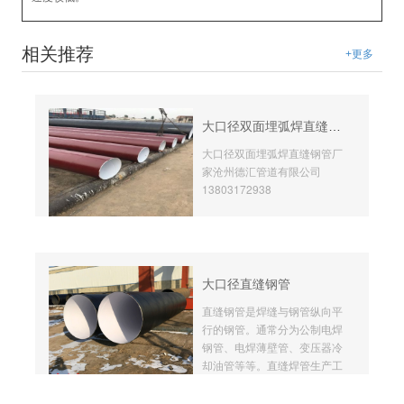
相关推荐
+更多
大口径双面埋弧焊直缝钢管厂家
大口径双面埋弧焊直缝钢管厂
家沧州德汇管道有限公司
13803172938
大口径直缝钢管
直缝钢管是焊缝与钢管纵向平
行的钢管。通常分为公制电焊
钢管、电焊薄壁管、变压器冷
却油管等等。直缝焊管生产工
艺简单，生产效率高，成本
低，发展较快。螺旋焊管的强