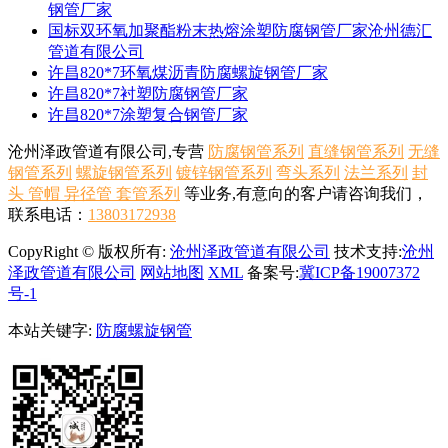
钢管厂家
国标双环氧加聚酯粉末热熔涂塑防腐钢管厂家沧州德汇
管道有限公司
许昌820*7环氧煤沥青防腐螺旋钢管厂家
许昌820*7衬塑防腐钢管厂家
许昌820*7涂塑复合钢管厂家
沧州泽政管道有限公司,专营
防腐钢管系列
直缝钢管系列
无缝
钢管系列
螺旋钢管系列
镀锌钢管系列
弯头系列
法兰系列
封
头 管帽 异径管 套管系列
等业务,有意向的客户请咨询我们，
联系电话：
13803172938
CopyRight © 版权所有:
沧州泽政管道有限公司
技术支持:
沧州
泽政管道有限公司
网站地图
XML
备案号:
冀ICP备19007372
号-1
本站关键字:
防腐螺旋钢管