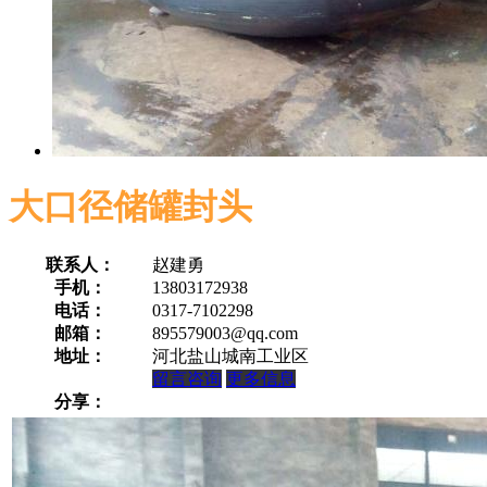
大口径储罐封头
联系人：
赵建勇
手机：
13803172938
电话：
0317-7102298
邮箱：
895579003@qq.com
地址：
河北盐山城南工业区
留言咨询
更多信息
分享：